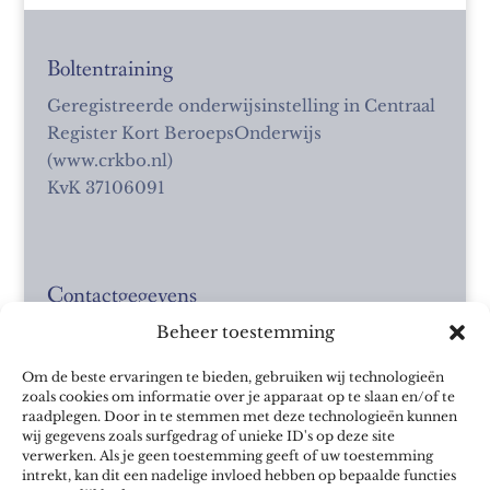
Boltentraining
Geregistreerde onderwijsinstelling in Centraal
Register Kort BeroepsOnderwijs
(www.crkbo.nl)
KvK 37106091
Contactgegevens
Beheer toestemming
Kuiperslaan 3
9244 AS Beetsterzwaag
Om de beste ervaringen te bieden, gebruiken wij technologieën
info@boltentraining.nl
zoals cookies om informatie over je apparaat op te slaan en/of te
06 - 4825 8115
raadplegen. Door in te stemmen met deze technologieën kunnen
wij gegevens zoals surfgedrag of unieke ID's op deze site
verwerken. Als je geen toestemming geeft of uw toestemming
intrekt, kan dit een nadelige invloed hebben op bepaalde functies